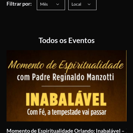
Filtrar por:
Mês
Local
Todos os Eventos
om
Momento de Espiritualidade Orlando: Inabalável –
XI