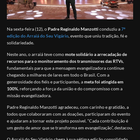
Na sexta-feira (12), o
Padre Reginaldo Manzotti
conduziu a
7ª
edição do Arraiá do Seu Vigário
, evento que uniu tradição, fé e
solidariedade.
Neste ano, o arraiá teve como
mote solidário a arrecadação de
recursos para o monitoramento dos transmissores das RTVs
,
fundamentais para que a mensagem evangelizadora continue
chegando a milhares de lares em todo o Brasil. Com a
generosidade dos fiéis e participantes, a
meta foi atingida em
100%
, reforçando a força da união e do compromisso com a
missão evangelizadora.
Padre Reginaldo Manzotti agradeceu, com carinho e gratidão, a
todos que colaboraram com as doações, participaram do evento
e ajudaram a tornar este projeto possível. “Cada contribuição é
um gesto de amor que se transforma em evangelização”, destacou.
O Arraiá do Seu Vigário chega à sua sétima edição consolidado