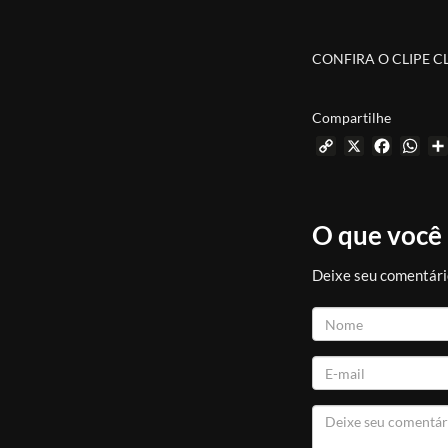
CONFIRA O CLIPE C
Compartilhe
Copy
X
Facebo
Wh
Link
O que você
Deixe seu comentári