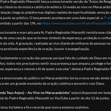
, Padre Reginaldo Manzotti lança a emocionante versão de “Anjos de Res
es clássicos da música católica brasileira. Gravada ao vivo no Maracanãz
retação chega às plataformas digitais repleta de espiritualidade, emoção 
ida junto ao público. O lançamento acontece em uma data especial: a
7ª e
nsmitido a partir das 19h, no
https://www.youtube.com/PadreManzottiOfi
cionante e marcada pela fé, Padre Reginaldo Manzotti revisita esse clás
dade de uma canção que se tornou símbolo de esperança, proteção e confi
s da vida. A gravação, realizada ao vivo diante de milhares de pessoas n
 profunda experiência de oração, louvor e evangelização.
ofundamente o coração das pessoas porque fala do cuidado de Deus em n
fios, todos nós precisamos sentir essa presença que ampara, protege e fo
az, esperança e renove a fé de quem a escutar”,
destaca Padre Reginaldo 
a e emocionada do público no Maracanãzinho torna a nova versão ainda m
ca em um grande momento de oração coletiva e encontro com Deus.
anda Teus Anjos) – Ao Vivo no Maracanãzinho
” estará disponível em toda
icial do Padre Reginaldo Manzotti no YouTube a partir do dia 12 de junho.
na, fortalece a fé e recorda que nunca estamos sozinhos.