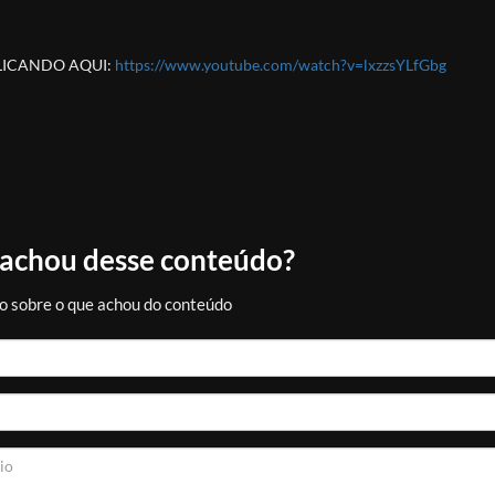
LICANDO AQUI:
https://www.youtube.com/watch?v=lxzzsYLfGbg
ok
atsApp
Share
 achou desse conteúdo?
o sobre o que achou do conteúdo