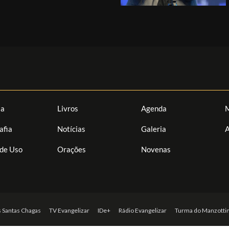
ia
Livros
Agenda
M
afia
Notícias
Galeria
A
de Uso
Orações
Novenas