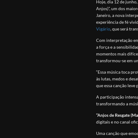
Hoje, dia 12 de junho
Anjos)”, um dos maior
Janeiro, a nova interp
experiência de fé viv
Vigário
, que será tra
Com interpretação emo
a força e a sensibili
momentos mais difícei
transformou-se em uma
“Essa música toca pr
às lutas, medos e desa
que essa canção leve p
A participação intens
transformando a músi
“Anjos de Resgate (M
digitais e no canal of
Uma canção que emocio