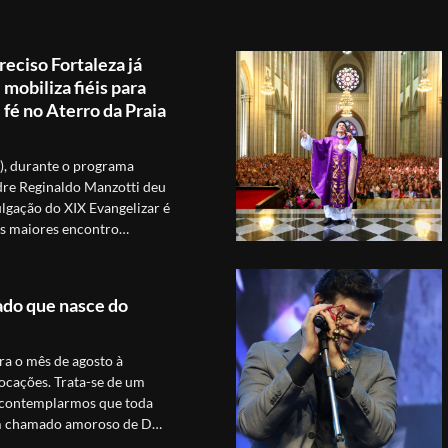
reciso Fortaleza já
mobiliza fiéis para
fé no Aterro da Praia
1), durante o programa
dre Reginaldo Manzotti deu
ulgação do XIX Evangelizar é
os maiores encontro…
do que nasce do
gra o mês de agosto à
vocações. Trata-se de um
a contemplarmos que toda
 um chamado amoroso de D…