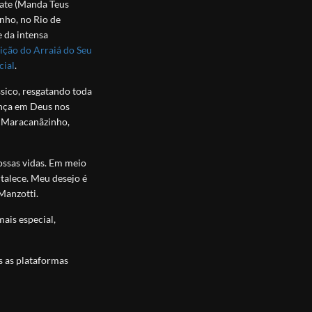
gate (Manda Teus
inho, no Rio de
e da intensa
dição do Arraiá do Seu
cial
.
sico, resgatando toda
ança em Deus nos
o Maracanãzinho,
ossas vidas. Em meio
rtalece. Meu desejo é
Manzotti.
ais especial,
s as plataformas