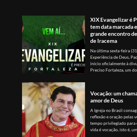
XIX Evangelizar é P
tem data marcada e 
grande encontro de 
de Iracema
Na última sexta-feira (3
Experiência de Deus, Pa
início oficialmente à div
Preciso Fortaleza, um d
Vocação: um chama
amor de Deus
A Igreja no Brasil consa
reflexão e oração pelas 
tempo privilegiado par
vida é vocação, isto é,