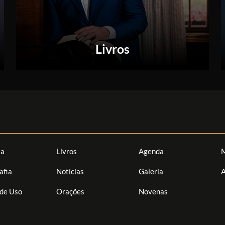
Livros
ia
Livros
Agenda
M
afia
Notícias
Galeria
A
de Uso
Orações
Novenas