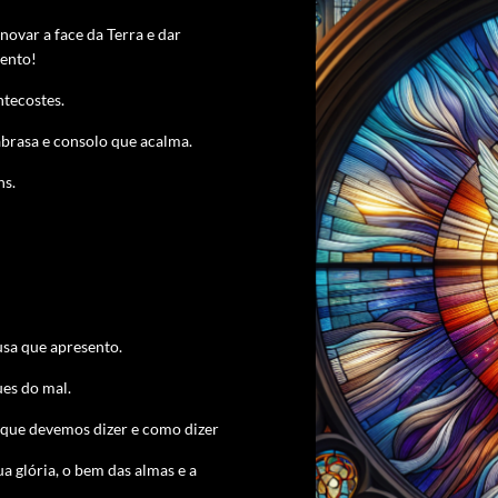
novar a face da Terra e dar
sento!
tecostes.
abrasa e consolo que acalma.
ns.
usa que apresento.
ues do mal.
 que devemos dizer e como dizer
 glória, o bem das almas e a