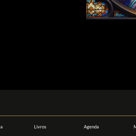
ia
Livros
Agenda
M