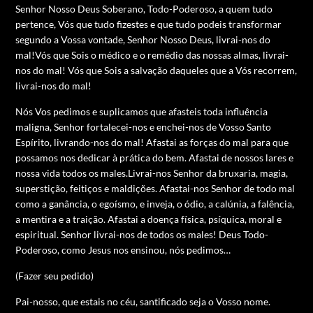
Senhor Nosso Deus Soberano, Todo-Poderoso, a quem tudo
pertence, Vós que tudo fizestes e que tudo podeis transformar
segundo a Vossa vontade, Senhor Nosso Deus, livrai-nos do
mal!Vós que Sois o médico e o remédio das nossas almas, livrai-
nos do mal! Vós que Sois a salvação daqueles que a Vós recorrem,
livrai-nos do mal!
Nós Vos pedimos e suplicamos que afasteis toda influência
maligna, Senhor fortalecei-nos e enchei-nos de Vosso Santo
Espírito, livrando-nos do mal! Afastai as forças do mal para que
possamos nos dedicar à prática do bem. Afastai de nossos lares e
nossa vida todos os males.Livrai-nos Senhor da bruxaria, magia,
superstição, feitiços e maldições. Afastai-nos Senhor de todo mal
como a ganância, o egoísmo, e inveja, o ódio, a calúnia, a falência,
a mentira e a traição. Afastai a doença física, psíquica, moral e
espiritual. Senhor livrai-nos de todos os males! Deus Todo-
Poderoso, como Jesus nos ensinou, nós pedimos…
(Fazer seu pedido)
Pai-nosso, que estais no céu, santificado seja o Vosso nome.