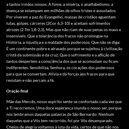
a tantos irmãos nossos. A fome, a miséria, o analfabetismo, a
doença se estampam em milhões de olhos tristes e assustados.
Por viverem a paz do Evangelho, massas de cristãos aguentam
lutas, golpes, cárceres (2Cor 6,3-10) e aceitam sofrimentos
atrozes (2 Tm 1,8-2,3). Mas que não riam de suas penas os maus e
insensíveis. Que a tolerância dos fracos não prolongue na
História, a injustiça e a maldade dos poderosos. Que não se diga:
É um continente pobre e atrasado porque se sujeitou à civilização
cristã da submissão e da cruz. Que o sofrimento e a aflição de
tantos despertem a consciência dos que se acomodam ou ficam
indiferentes. Sensibiliza, Senhora, os corações dos poderosos
para que se convertam. Alivia e dá forças aos fracos para que
resistam e não percam a fé.
Oração final
Mãe das Mercês, nosso espírito sente-se confortado cada vez que
a Ti recorremos. Uma doce esperança inunda o nosso ser, porque
nos lembramos daquelas palavras de São Bernardo: Nenhum
daqueles que a Vós tem recorrido, foi por Vós desamparado.
Cheios de alegria voltamos à luta da vida, certos de que não nos