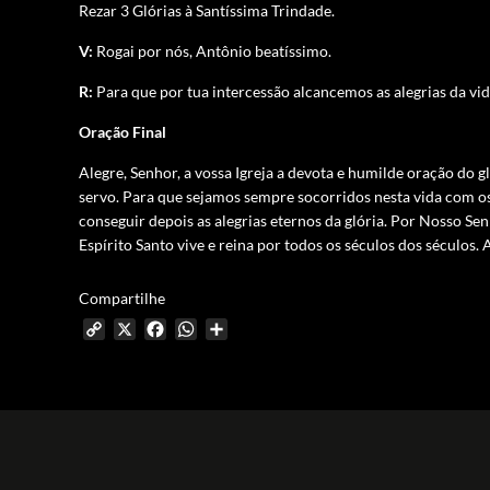
Rezar 3 Glórias à Santíssima Trindade.
V:
Rogai por nós, Antônio beatíssimo.
R:
Para que por tua intercessão alcancemos as alegrias da vid
Oração Final
Alegre, Senhor, a vossa Igreja a devota e humilde oração do 
servo. Para que sejamos sempre socorridos nesta vida com o
conseguir depois as alegrias eternos da glória. Por Nosso Se
Espírito Santo vive e reina por todos os séculos dos séculos
Compartilhe
Copy
X
Facebook
WhatsApp
Share
Link