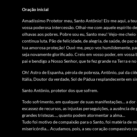
Oração inicial
Amadíssimo Protetor meu, Santo Antônio! Eis-me aqui, a te
vossa poderosa intercessão. Olhai-me com aquele espírito d
olhavas aos pobres. Pobre sou eu, Santo meu! Vejo-me cheio 
contínua luta. Pão de felicidade, de alegria, de saúde, de paz e
tua amorosa proteção! Ouvi-me, peço-vos humildemente, pa
seja novamente glorificado. Creio em vosso poder, em vossa
pai e bendigo a Nosso Senhor, que te fez grande na Terra e n
Oh! Astro de Espanha, pérola de pobreza, Antônio, pai da ciê
Itália, Doutor da verdade, Sol de Pádua resplandecente em si
Santo Antônio, protetor dos que sofrem.
Todo sofrimento, em qualquer de suas manifestações… a dor 
escassez de recursos, as injustas perseguições, a ausência de
grandes tristezas…, quanto podem atormentar a alma…
Tudo foi motivo de compaixão para o Santo, foi matéria de mi
misericórdia… Acudamos, pois, a seu coração compassivo com