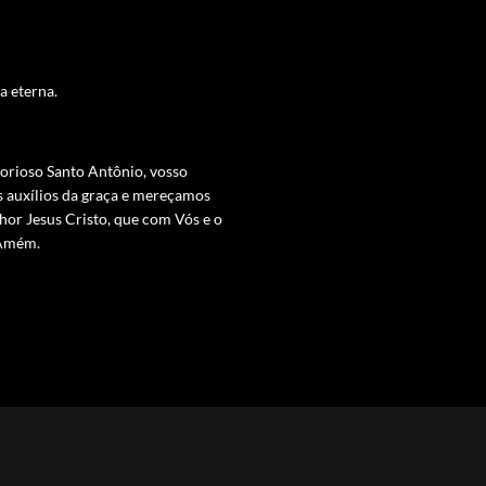
a eterna.
glorioso Santo Antônio, vosso
s auxílios da graça e mereçamos
nhor Jesus Cristo, que com Vós e o
. Amém.