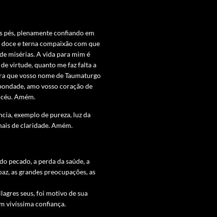
us pés, plenamente confiando em
e doce e terna compaixão com que
de misérias. A vida para mim é
 de virtude, quanto me faz falta a
ra que vosso nome de Taumaturgo
 bondade, amo vosso coração de
o céu. Amém.
ncia, exemplo de pureza, luz da
nais de claridade. Amém.
do pecado, a perda da saúde, a
 paz, as grandes preocupações, as
lagres seus, foi motivo de sua
 vivíssima confiança.