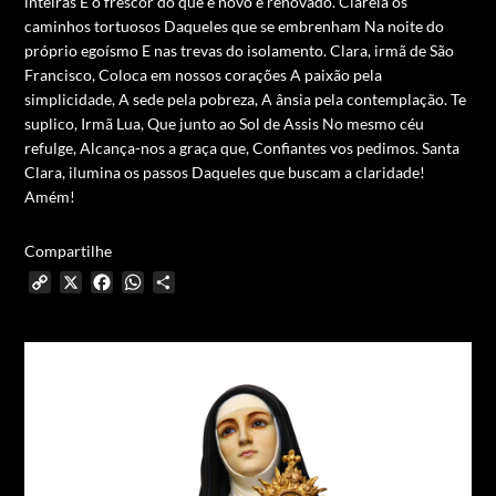
inteiras
E o frescor do que é novo e renovado.
Clareia os
caminhos tortuosos
Daqueles que se embrenham
Na noite do
próprio egoísmo
E nas trevas do isolamento.
Clara, irmã de São
Francisco,
Coloca em nossos corações
A paixão pela
simplicidade,
A sede pela pobreza,
A ânsia pela contemplação.
Te
suplico, Irmã Lua,
Que junto ao Sol de Assis
No mesmo céu
refulge,
Alcança-nos a graça que,
Confiantes vos pedimos.
Santa
Clara, ilumina os passos
Daqueles que buscam a claridade!
Amém!
Compartilhe
Copy
X
Facebook
WhatsApp
Share
Link