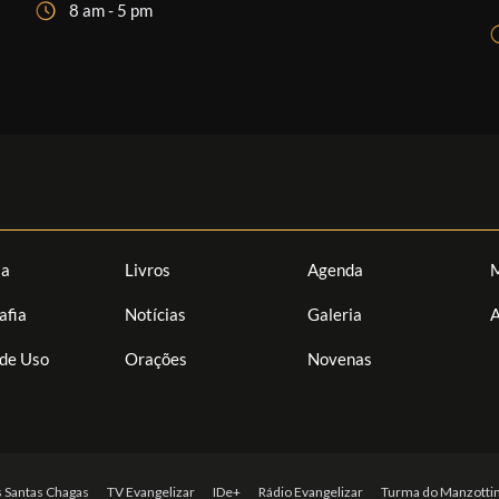
8 am - 5 pm
ia
Livros
Agenda
M
afia
Notícias
Galeria
A
de Uso
Orações
Novenas