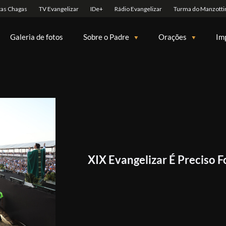
Galeria de fotos
Sobre o Padre
Orações
Im
XIX Evangelizar É Preciso F